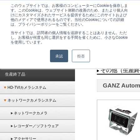
このウェブサイトでは、お客様のコンピューターにCookieを保存しま
GANZは監視カメラシステムをはじめとした、ネットワーク時代のトータルセキュリテ
す。このCookieは、ウェブサイト体験の改善のため、またより個人向
ィシステムを提供するメーカーブランドです。
けにカスタマイズされたサービスを提供するためにこのサイトおよび
他のメディアで使用されるものです。当社のCookieについての詳細
は、プライバシーポリシーをご覧ください。
当サイトでは、訪問者の個人情報を追跡することはありません。ただ
し、お客様が何度も同じ選択をする手間を省くために、小さなCookie
を使用しています。
承認
拒否
ホーム
＞
生産終了品
＞
その他
その他（生産終
生産終了品
GANZ Autom
HD-TVIカメラシステム
ネットワークカメラシステム
ネットワークカメラ
レコーダー／ソフトウェア
アクセサリー