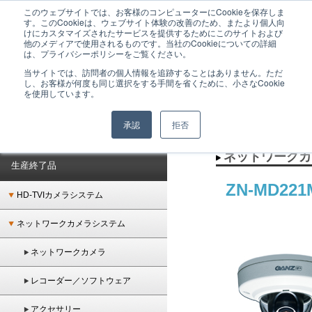
このウェブサイトでは、お客様のコンピューターにCookieを保存しま
GANZは監視カメラシステムをはじめとした、ネットワーク時代のトータルセキュリテ
す。このCookieは、ウェブサイト体験の改善のため、またより個人向
ィシステムを提供するメーカーブランドです。
けにカスタマイズされたサービスを提供するためにこのサイトおよび
他のメディアで使用されるものです。当社のCookieについての詳細
は、プライバシーポリシーをご覧ください。
当サイトでは、訪問者の個人情報を追跡することはありません。ただ
し、お客様が何度も同じ選択をする手間を省くために、小さなCookie
を使用しています。
承認
拒否
ホーム
＞
生産終了品
＞
ネットワークカメラ
＞ ZN-MD221M
ネットワークカ
生産終了品
ZN-MD2
HD-TVIカメラシステム
ネットワークカメラシステム
ネットワークカメラ
レコーダー／ソフトウェア
アクセサリー