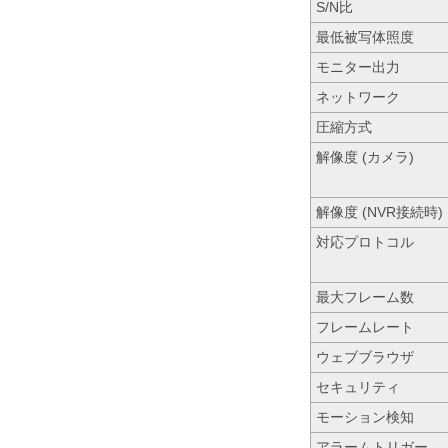
S/N比
最低被写体照度
モニター出力
ネットワーク
圧縮方式
解像度 (カメラ)
解像度 (NVR接続時)
対応プロトコル
最大フレーム数
フレームレート
ウェブブラウザ
セキュリティ
モーション検知
アラームトリガー