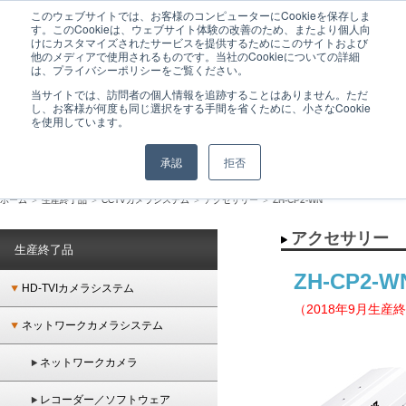
このウェブサイトでは、お客様のコンピューターにCookieを保存しま
GANZは監視カメラシステムをはじめとした、ネットワーク時代のトータルセキュリテ
す。このCookieは、ウェブサイト体験の改善のため、またより個人向
ィシステムを提供するメーカーブランドです。
けにカスタマイズされたサービスを提供するためにこのサイトおよび
他のメディアで使用されるものです。当社のCookieについての詳細
は、プライバシーポリシーをご覧ください。
当サイトでは、訪問者の個人情報を追跡することはありません。ただ
し、お客様が何度も同じ選択をする手間を省くために、小さなCookie
を使用しています。
承認
拒否
ホーム
＞
生産終了品
＞
CCTVカメラシステム
＞
アクセサリー
＞
ZH-CP2-WN
アクセサリー
生産終了品
ZH-CP2-
HD-TVIカメラシステム
（2018年9月生産
ネットワークカメラシステム
ネットワークカメラ
レコーダー／ソフトウェア