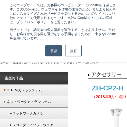
このウェブサイトでは、お客様のコンピューターにCookieを保存しま
GANZは監視カメラシステムをはじめとした、ネットワーク時代のトータルセキュリテ
す。このCookieは、ウェブサイト体験の改善のため、またより個人向
ィシステムを提供するメーカーブランドです。
けにカスタマイズされたサービスを提供するためにこのサイトおよび
他のメディアで使用されるものです。当社のCookieについての詳細
は、プライバシーポリシーをご覧ください。
当サイトでは、訪問者の個人情報を追跡することはありません。ただ
し、お客様が何度も同じ選択をする手間を省くために、小さなCookie
を使用しています。
承認
拒否
ホーム
＞
生産終了品
＞
CCTVカメラシステム
＞
アクセサリー
＞
ZH-CP2-H
アクセサリー
生産終了品
ZH-CP2-
HD-TVIカメラシステム
（2018年9月生産
ネットワークカメラシステム
ネットワークカメラ
レコーダー／ソフトウェア