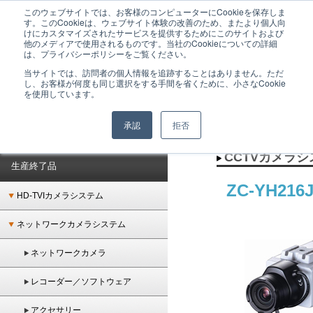
このウェブサイトでは、お客様のコンピューターにCookieを保存しま
GANZは監視カメラシステムをはじめとした、ネットワーク時代のトータルセキュリテ
す。このCookieは、ウェブサイト体験の改善のため、またより個人向
ィシステムを提供するメーカーブランドです。
けにカスタマイズされたサービスを提供するためにこのサイトおよび
他のメディアで使用されるものです。当社のCookieについての詳細
は、プライバシーポリシーをご覧ください。
当サイトでは、訪問者の個人情報を追跡することはありません。ただ
し、お客様が何度も同じ選択をする手間を省くために、小さなCookie
を使用しています。
承認
拒否
ホーム
＞
生産終了品
＞
CCTVカメラシステム
＞
CCTVカメラ
＞ ZC-YH216J
CCTVカメラ
生産終了品
ZC-YH21
HD-TVIカメラシステム
ネットワークカメラシステム
ネットワークカメラ
レコーダー／ソフトウェア
アクセサリー