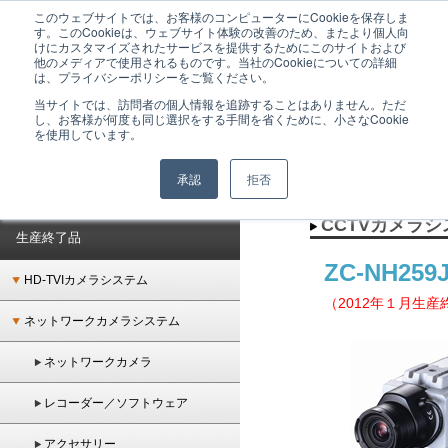
このウェブサイトでは、お客様のコンピューターにCookieを保存しま
GANZは監視カメラシステムをはじめとした、ネットワーク時代のトータルセキュリテ
す。このCookieは、ウェブサイト体験の改善のため、またより個人向
ィシステムを提供するメーカーブランドです。
けにカスタマイズされたサービスを提供するためにこのサイトおよび
他のメディアで使用されるものです。当社のCookieについての詳細
は、プライバシーポリシーをご覧ください。
当サイトでは、訪問者の個人情報を追跡することはありません。ただ
し、お客様が何度も同じ選択をする手間を省くために、小さなCookie
を使用しています。
承認
拒否
ホーム
＞
生産終了品
＞
CCTVカメラシステム
＞
CCTVカメラ
＞ ZC-NH259JPV
CCTVカメラ
生産終了品
ZC-NH25
HD-TVIカメラシステム
（2012年１月生産
ネットワークカメラシステム
ネットワークカメラ
レコーダー／ソフトウェア
アクセサリー