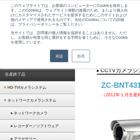
このウェブサイトでは、お客様のコンピューターにCookieを保存しま
GANZは監視カメラシステムをはじめとした、ネットワーク時代のトータルセキュリテ
す。このCookieは、ウェブサイト体験の改善のため、またより個人向
ィシステムを提供するメーカーブランドです。
けにカスタマイズされたサービスを提供するためにこのサイトおよび
他のメディアで使用されるものです。当社のCookieについての詳細
は、プライバシーポリシーをご覧ください。
当サイトでは、訪問者の個人情報を追跡することはありません。ただ
し、お客様が何度も同じ選択をする手間を省くために、小さなCookie
を使用しています。
承認
拒否
ホーム
＞
生産終了品
＞
CCTVカメラシステム
＞
CCTVカメラ
＞ ZC-BNT4312NHA
CCTVカメラ
生産終了品
ZC-BNT4
HD-TVIカメラシステム
（2012年１月生産
ネットワークカメラシステム
ネットワークカメラ
レコーダー／ソフトウェア
アクセサリー