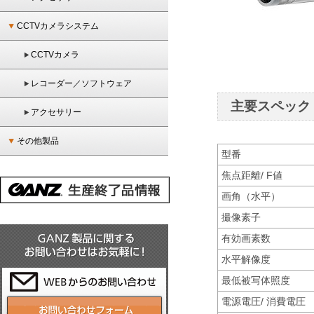
CCTVカメラシステム
CCTVカメラ
レコーダー／ソフトウェア
主要スペック
アクセサリー
その他製品
型番
焦点距離/ F値
画角（水平）
撮像素子
有効画素数
水平解像度
最低被写体照度
電源電圧/ 消費電圧