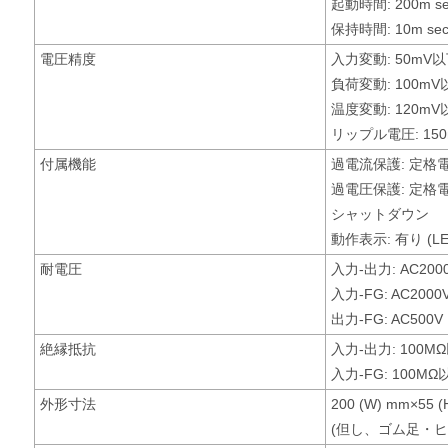
起動時間: 200m s
保持時間: 10m se
電圧精度
入力変動: 50mV
負荷変動: 100mV
温度変動: 120mV
リップル電圧: 150
付属機能
過電流保護: 定格
過電圧保護: 定格
シャットダウン
動作表示: 有り (LE
耐電圧
入力-出力: AC2
入力-FG: AC20
出力-FG: AC50
絶縁抵抗
入力-出力: 100M
入力-FG: 100M
外形寸法
200 (W) mm×55 (
(但し、ゴム足・