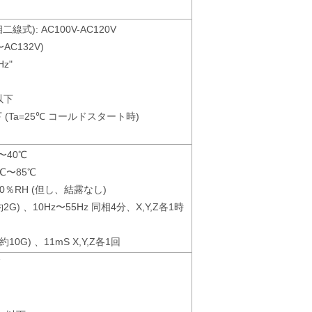
線式): AC100V-AC120V
AC132V)
z"
以下
下 (Ta=25℃ コールドスタート時)
〜40℃
℃〜85℃
90％RH (但し、結露なし)
(約2G) 、10Hz〜55Hz 同相4分、X,Y,Z各1時
(約10G) 、11mS X,Y,Z各1回